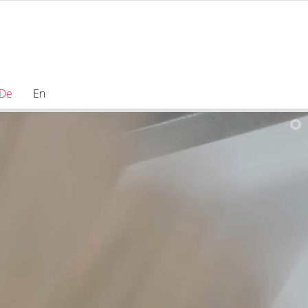
De
En