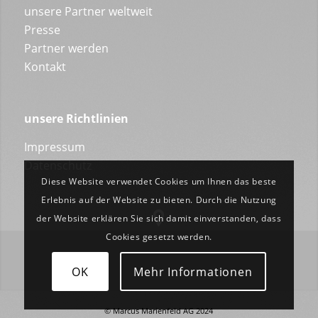
unsere Partner weltweit
Presse
Partner werden
Kontakt
unsere Richtlinien
Impressum
Datenschutz
Diese Website verwendet Cookies um Ihnen das beste
Erlebnis auf der Website zu bieten. Durch die Nutzung
der Website erklären Sie sich damit einverstanden, dass
Cookies gesetzt werden.
OK
Mehr Informationen
© Marcus Marienfeld AG 2024