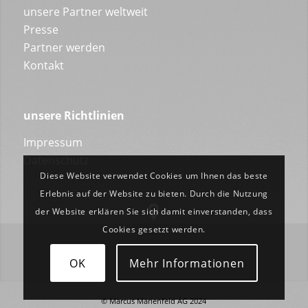
unsere Partner weltweit
Presse
Partner werden
Kontakt
unsere Richtlinien
Impressum
Datenschutz
Diese Website verwendet Cookies um Ihnen das beste
Erlebnis auf der Website zu bieten. Durch die Nutzung
der Website erklären Sie sich damit einverstanden, dass
Cookies gesetzt werden.
OK
Mehr Informationen
© Marcus Marienfeld AG 2024