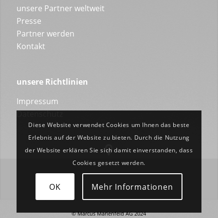
unsere Partner weltweit
Presse
Partner werden
Kontakt
unsere Richtlinien
Impressum
Datenschutz
Diese Website verwendet Cookies um Ihnen das beste
Erlebnis auf der Website zu bieten. Durch die Nutzung
der Website erklären Sie sich damit einverstanden, dass
Cookies gesetzt werden.
OK
Mehr Informationen
© Marcus Marienfeld AG 2024