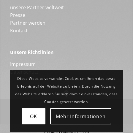
unsere Partner weltweit
Presse
Partner werden
Kontakt
unsere Richtlinien
Impressum
Datenschutz
Diese Website verwendet Cookies um Ihnen das beste
Erlebnis auf der Website zu bieten. Durch die Nutzung
der Website erklären Sie sich damit einverstanden, dass
Cookies gesetzt werden.
OK
Mehr Informationen
© Marcus Marienfeld AG 2024