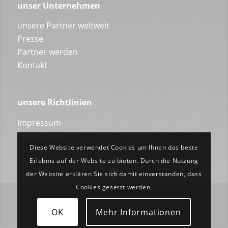
unser Unternehmen
unsere Partner weltweit
Presse
Partner werden
Kontakt
unsere Richtlinien
Impressum
Datenschutz
Diese Website verwendet Cookies um Ihnen das beste
Erlebnis auf der Website zu bieten. Durch die Nutzung
der Website erklären Sie sich damit einverstanden, dass
Cookies gesetzt werden.
OK
Mehr Informationen