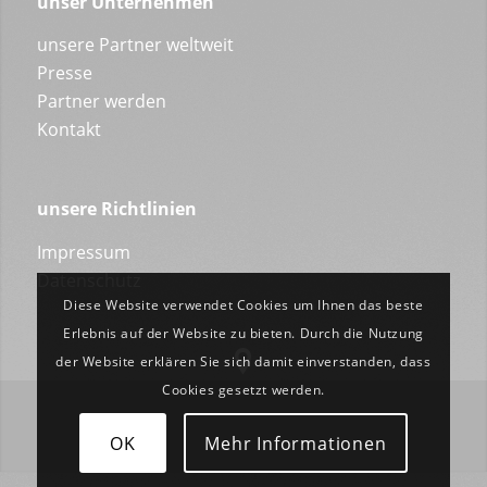
unser Unternehmen
unsere Partner weltweit
Presse
Partner werden
Kontakt
unsere Richtlinien
Impressum
Datenschutz
Diese Website verwendet Cookies um Ihnen das beste
Erlebnis auf der Website zu bieten. Durch die Nutzung
der Website erklären Sie sich damit einverstanden, dass
Cookies gesetzt werden.
OK
Mehr Informationen