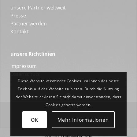
unsere Partner weltweit
Presse
Partner werden
Kontakt
unsere Richtlinien
Impressum
Datenschutz
Diese Website verwendet Cookies um Ihnen das beste
Erlebnis auf der Website zu bieten. Durch die Nutzung
der Website erklären Sie sich damit einverstanden, dass
Cookies gesetzt werden.
OK
Mehr Informationen
© Marcus Marienfeld AG 2024