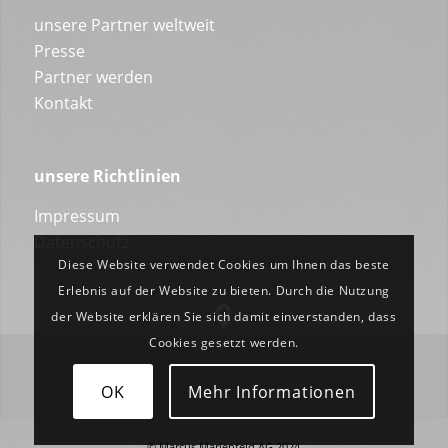
unsere Partner weltweit
Presse
Partner werden
Kontakt
unsere Richtlinien
Impressum
Datenschutz
Diese Website verwendet Cookies um Ihnen das beste
Erlebnis auf der Website zu bieten. Durch die Nutzung
der Website erklären Sie sich damit einverstanden, dass
Cookies gesetzt werden.
OK
Mehr Informationen
© Marcus Marienfeld AG 2024