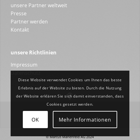
unsere Partner weltweit
Presse
Partner werden
Kontakt
unsere Richtlinien
Impressum
Datenschutz
Diese Website verwendet Cookies um Ihnen das beste
Erlebnis auf der Website zu bieten. Durch die Nutzung
der Website erklären Sie sich damit einverstanden, dass
Cookies gesetzt werden.
OK
Mehr Informationen
© Marcus Marienfeld AG 2024