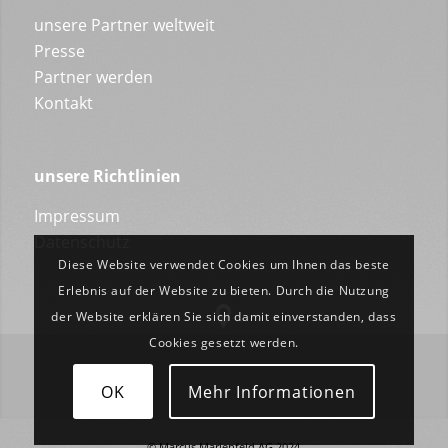
unsere Partner weltweit
Presse
Partner werden
Kontakt
unsere Richtlinien
Impressum
Datenschutz
Diese Website verwendet Cookies um Ihnen das beste
Erlebnis auf der Website zu bieten. Durch die Nutzung
der Website erklären Sie sich damit einverstanden, dass
Cookies gesetzt werden.
OK
Mehr Informationen
© Marcus Marienfeld AG 2024