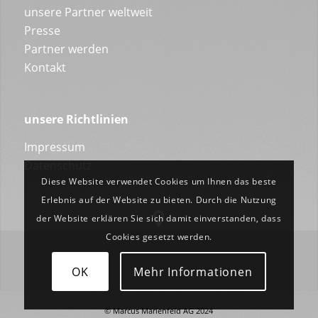
unsere Partner weltweit
Presse
Partner werden
Kontakt
unsere Richtlinien
Impressum
Datenschutz
Diese Website verwendet Cookies um Ihnen das beste
Erlebnis auf der Website zu bieten. Durch die Nutzung
der Website erklären Sie sich damit einverstanden, dass
Cookies gesetzt werden.
OK
Mehr Informationen
© Marcus Marienfeld AG 2024