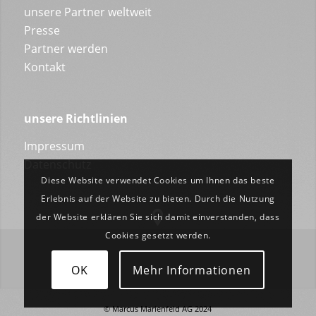
unsere Partner weltweit
Presse
Partner werden
Kontakt
unsere Richtlinien
Impressum
Datenschutz
Diese Website verwendet Cookies um Ihnen das beste
Erlebnis auf der Website zu bieten. Durch die Nutzung
der Website erklären Sie sich damit einverstanden, dass
Cookies gesetzt werden.
OK
Mehr Informationen
© Marcus Marienfeld AG 2024