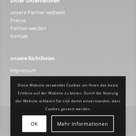
unser Unternehmen
unsere Partner weltweit
Presse
Partner werden
Kontakt
unsere Richtlinien
Impressum
Datenschutz
Diese Website verwendet Cookies um Ihnen das beste
Erlebnis auf der Website zu bieten. Durch die Nutzung
der Website erklären Sie sich damit einverstanden, dass
Cookies gesetzt werden.
OK
Mehr Informationen