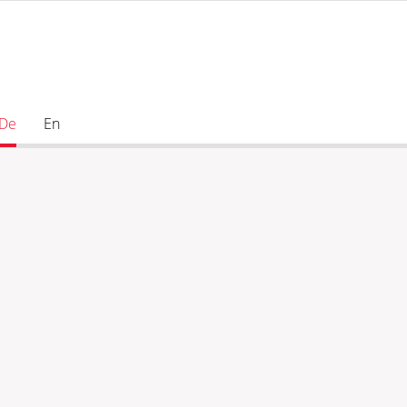
De
En