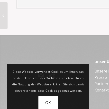
Aurum-106 48-17RL
unser 
unsere 
Diese Website verwendet Cookies um Ihnen das
Presse
beste Erlebnis auf der Website zu bieten. Durch
Partner
die Nutzung der Website erklären Sie sich damit
Kontakt
einverstanden, dass Cookies gesetzt werden.
OK